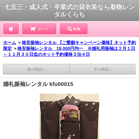
七五三・成人式・卒業式の貸衣装なら着物レン
タルくらち
カート
検索
ホーム
＞
格安振袖レンタル 【ご愛顧キャンペーン価格】ネット予約
限定
＞
格安振袖レンタル 18,000円均一 ※婚礼用振袖は２月１日
～１１月３０日迄のネット予約価格３泊４日
前の商品へ
次の商品へ
婚礼振袖レンタル kfu00015