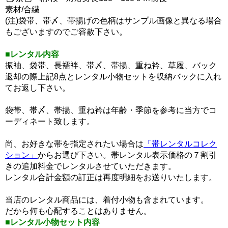
素材/合繊
(注)袋帯、帯〆、帯揚げの色柄はサンプル画像と異なる場合
もございますのでご容赦下さい。
■レンタル内容
振袖、袋帯、長襦袢、帯〆、帯揚、重ね衿、草履、バック
返却の際上記8点とレンタル小物セットを収納バックに入れ
てお返し下さい。
袋帯、帯〆、帯揚、重ね衿は年齢・季節を参考に当方でコ
ーディネート致します。
尚、お好きな帯を指定されたい場合は
「帯レンタルコレク
ション」
からお選び下さい。帯レンタル表示価格の７割引
きの追加料金でレンタルさせていただきます。
レンタル合計金額の訂正は再度明細をお送りいたします。
当店のレンタル商品には、着付小物も含まれています。
だから何も心配することはありません。
■レンタル小物セット内容