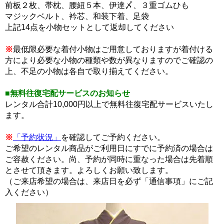
前板２枚、帯枕、腰紐５本、伊達〆、３重ゴムひも
マジックベルト、衿芯、和装下着、足袋
上記14点を小物セットとして返却してください
※
最低限必要な着付小物はご用意しておりますが着付ける
方により必要な小物の種類や数が異なりますのでご確認の
上、不足の小物は各自で取り揃えてください。
■無料往復宅配サービスのお知らせ
レンタル合計10,000円以上で無料往復宅配サービスいたし
ます。
※
「予約状況」
を確認してご予約ください。
ご希望のレンタル商品がご利用日にすでに予約済の場合は
ご容赦ください。尚、予約が同時に重なった場合は先着順
とさせて頂きます。よろしくお願い致します。
（ご来店希望の場合は、来店日を必ず「通信事項」にご記
入ください）